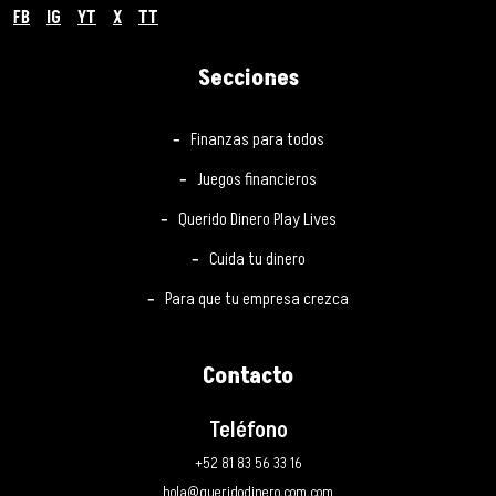
FB
IG
YT
X
TT
Secciones
Finanzas para todos
Juegos financieros
Querido Dinero Play Lives
Cuida tu dinero
Para que tu empresa crezca
Contacto
Teléfono
+52 81 83 56 33 16
hola@queridodinero.com.com