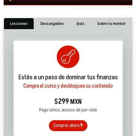
Lecciones
Descargables
Quiz
Sobre tu mentor
1. Un perfil promovible
03:14
2. Hacer bien nuestro trabajo
08:28
Estás a un paso de dominar tus finanzas
3. Ser perceptible como
Compra el curso y desbloquea su contenido
promovible
17:50
299
$
MXN
4. Construcción de relaciones
Pago único, acceso de por vida
profesionales
14:06
Comprar ahora
5. Desarrollo a largo plazo ¿Cómo