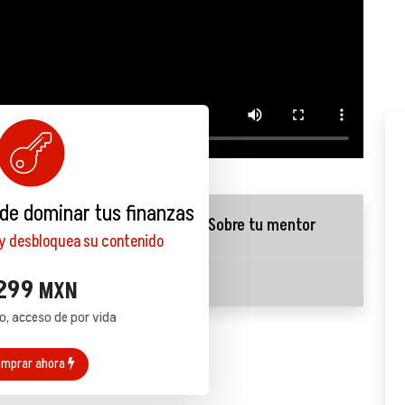
 de dominar tus finanzas
Quiz
Sobre tu mentor
 y desbloquea su contenido
299
MXN
o, acceso de por vida
mprar ahora