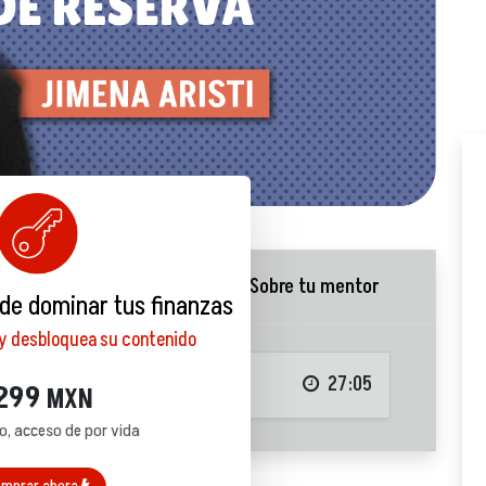
Quiz
Sobre tu mentor
 de dominar tus finanzas
 y desbloquea su contenido
serva
27:05
299
MXN
o, acceso de por vida