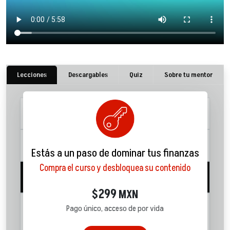
Lecciones
Descargables
Quiz
Sobre tu mentor
1. Sistemas de administración
12:25
2. Porcentajes flexibles
05:24
Estás a un paso de dominar tus finanzas
Compra el curso y desbloquea su contenido
3. La carrera de la rata
06:00
299
$
MXN
4. Mejorar siempre: Diferentes
Pago único, acceso de por vida
fuentes de Ingreso
15:14