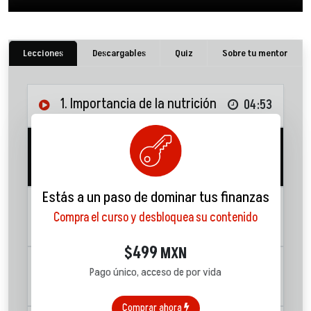
Lecciones
Descargables
Quiz
Sobre tu mentor
1. Importancia de la nutrición
04:53
2. Transición epidemiológica y
principales causas de muerte
09:26
Estás a un paso de dominar tus finanzas
3. Enfermedades crónico
Compra el curso y desbloquea su contenido
degenerativas
09:14
499
$
MXN
4. ¿Cuál es el estándar de oro de
Pago único, acceso de por vida
los hábitos?
22:09
Comprar ahora