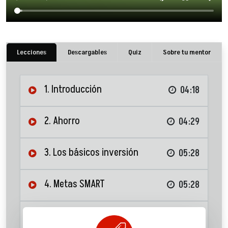
Lecciones
Descargables
Quiz
Sobre tu mentor
1. Introducción
04:18
2. Ahorro
04:29
3. Los básicos inversión
05:28
4. Metas SMART
05:28
5. Inflación y tipos de interés
04:14