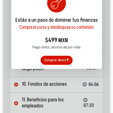
6. Productos de inversión
07:59
Estás a un paso de dominar tus finanzas
7. Cetes
05:08
Compra el curso y desbloquea su contenido
499
$
MXN
8. Productos de inversión de
corto plazo: Pagaré
03:02
Pago único, acceso de por vida
Comprar ahora
9. Instrumentos de inversión a
largo plazo
05:31
10. Fondos de acciones
04:06
11. Beneficios para los
empleados
07:33