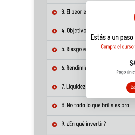
3. El peor enemigo: la inflación
4. Objetivo y plazo de una inve
Estás a un paso
Compra el curso
5. Riesgo en mis inversiones
$
6. Rendimiento
Pago únic
7. Liquidez y diversificación
Co
8. No todo lo que brilla es oro
9. ¿En qué invertir?