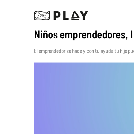
Niños emprendedores, l
El emprendedor se hace y con tu ayuda tu hijo pu