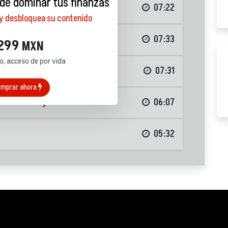
 de dominar tus finanzas
07:22
 y desbloquea su contenido
07:33
299
MXN
o, acceso de por vida
07:31
mprar ahora
 nuestros hijos
06:07
05:32