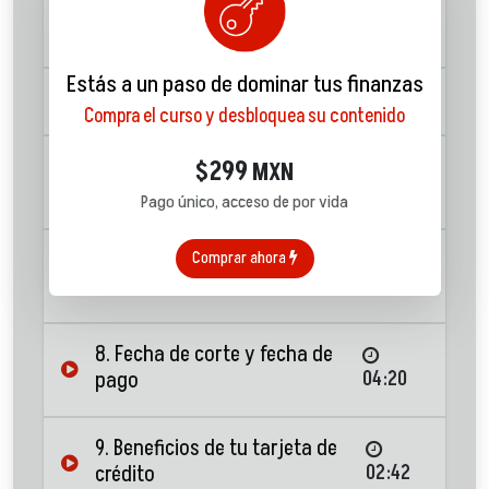
4. Niveles de las tarjetas de
crédito
03:43
Estás a un paso de dominar tus finanzas
5. Estado de cuenta
02:44
Compra el curso y desbloquea su contenido
6. ¿Cuándo usar una tarjeta de
299
$
MXN
crédito?
03:02
Pago único, acceso de por vida
7. Estrategias “Totalera” y
Comprar ahora
“Poderosa”
02:12
8. Fecha de corte y fecha de
pago
04:20
9. Beneficios de tu tarjeta de
crédito
02:42