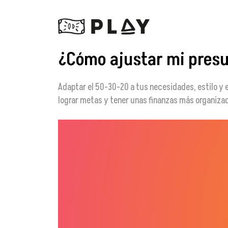
¿Cómo ajustar mi pres
Adaptar el 50-30-20 a tus necesidades, estilo y 
lograr metas y tener unas finanzas más organiza