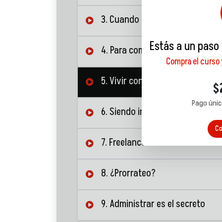
3. Cuando hay deuda
Estás a un paso
4. Para comprar una casa
Compra el curso
5. Vivir con mis papás
$
Pago únic
6. Siendo independiente
Co
7. Freelanceando
8. ¿Prorrateo?
9. Administrar es el secreto