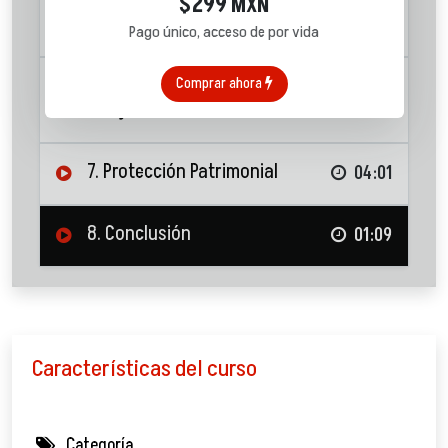
5. Administración y toma de
299
$
MXN
decisiones
03:58
Pago único, acceso de por vida
6. Mitos de las Finanzas en
Comprar ahora
Pareja
02:55
7. Protección Patrimonial
04:01
8. Conclusión
01:09
Características del curso
Categoría