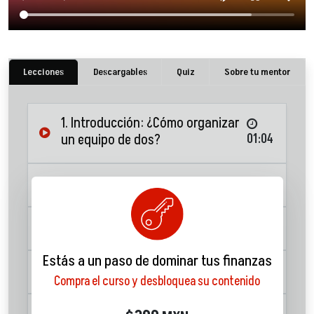
Lecciones
Descargables
Quiz
Sobre tu mentor
1. Introducción: ¿Cómo organizar
un equipo de dos?
01:04
2. Definición de Roles
02:51
3. Visión compartida
03:28
Estás a un paso de dominar tus finanzas
4. Comunicación
01:46
Compra el curso y desbloquea su contenido