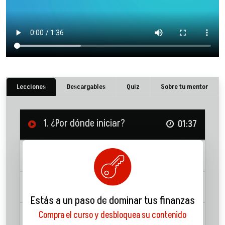
Lecciones
Descargables
Quiz
Sobre tu mentor
1. ¿Por dónde iniciar?
01:37
2. El inicio de todo
11:31
3. Fundamentales del bitcoin
07:49
Estás a un paso de dominar tus finanzas
Compra el curso y desbloquea su contenido
4. Después del bitcoin...