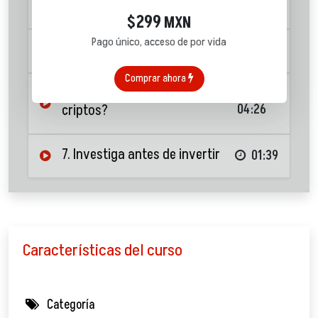
Ethereum
03:33
299
$
MXN
Pago único, acceso de por vida
5. ¿Cómo comprar cripto?
14:15
Comprar ahora
6. ¿Cuál es el futuro de las
criptos?
04:26
7. Investiga antes de invertir
01:39
Características del curso
Categoría