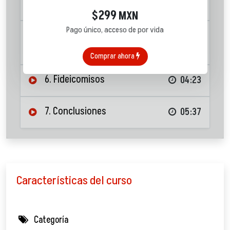
4. Los intestados
12:14
299
$
MXN
Pago único, acceso de por vida
5. Alternativas al testamento en
vida
10:13
Comprar ahora
6. Fideicomisos
04:23
7. Conclusiones
05:37
Características del curso
Categoría