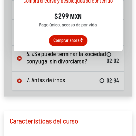
Compra el curso y desbloquea su contenido
4. Tipos de pensiones
03:12
299
$
MXN
Pago único, acceso de por vida
5. Acuerdos Prenupciales y
Postnupciales
05:35
Comprar ahora
6. ¿Se puede terminar la sociedad
conyugal sin divorciarse?
02:02
7. Antes de irnos
02:34
Características del curso