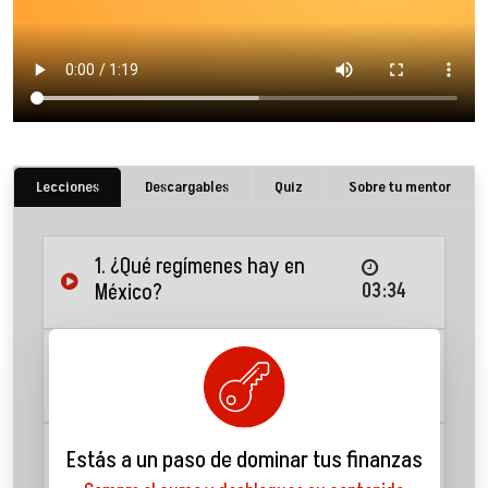
Lecciones
Descargables
Quiz
Sobre tu mentor
1. ¿Qué regímenes hay en
México?
03:34
2. Bienes mancomunados o
sociedad conyugal
03:11
3. Separación de Bienes
04:26
Estás a un paso de dominar tus finanzas