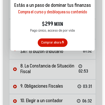
Estás a un paso de dominar tus finanzas
5. Paso 3 para darse de alta en el
SAT: Inscripción al RFC
05:07
Compra el curso y desbloquea su contenido
299
$
MXN
6. Paso 4 para darse de alta en el
Pago único, acceso de por vida
SAT: La firma electrónica
02:33
Comprar ahora
7. Paso 5 para darse de alta en el
SAT: El buzón tributario
01:32
8. La Constancia de Situación
Fiscal
02:53
9. Obligaciones Fiscales
03:31
10. Elegir a un contador
06:32