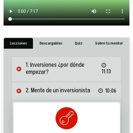
Lecciones
Descargables
Quiz
Sobre tu mentor
1. Inversiones ¿por dónde
empezar?
11:13
2. Mente de un inversionista
10:06
3. El peor enemigo: la inflación
06:28
4. Objetivo y plazo de una