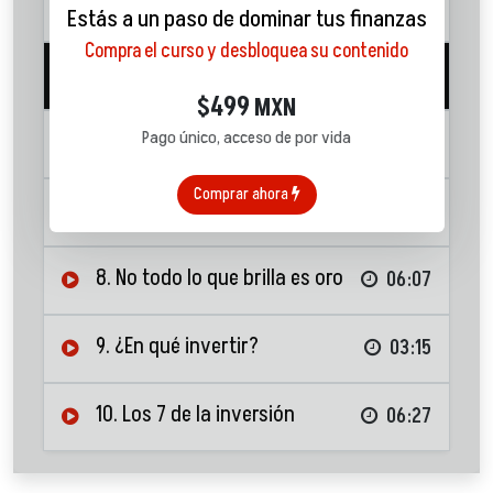
inversión
05:08
Estás a un paso de dominar tus finanzas
Compra el curso y desbloquea su contenido
5. Riesgo en mis inversiones
07:18
499
$
MXN
Pago único, acceso de por vida
6. Rendimiento
07:55
Comprar ahora
7. Liquidez y diversificación
05:54
8. No todo lo que brilla es oro
06:07
9. ¿En qué invertir?
03:15
10. Los 7 de la inversión
06:27