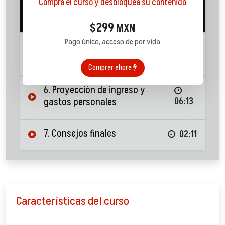
Compra el curso y desbloquea su contenido
4. Proyección de ingresos del
negocio
06:04
299
$
MXN
Pago único, acceso de por vida
5. Proyección de gastos del
negocio
06:33
Comprar ahora
6. Proyección de ingreso y
gastos personales
06:13
7. Consejos finales
02:11
Características del curso