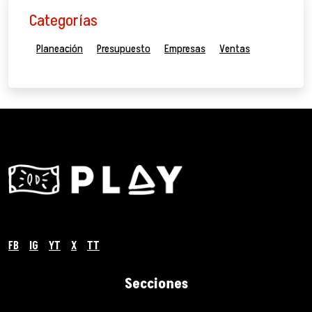
Categorías
Planeación
Presupuesto
Empresas
Ventas
FB
IG
YT
X
TT
Secciones