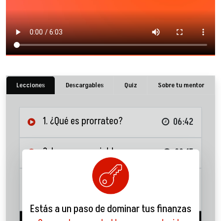
Lecciones
Descargables
Quiz
Sobre tu mentor
1. ¿Qué es prorrateo?
06:42
2. Ingresos variables
02:15
3. La Regla 50-30-20 con
ingresos variables
04:04
Estás a un paso de dominar tus finanzas