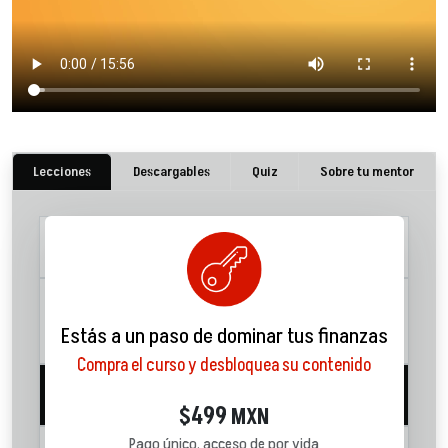
Lecciones
Descargables
Quiz
Sobre tu mentor
1. Eficiencia de costos y gastos
01:38
2. ¿Cuáles son los gastos de tu
negocio?
14:37
Estás a un paso de dominar tus finanzas
Compra el curso y desbloquea su contenido
3. Optimiza costos y ganancias
15:57
499
$
MXN
Pago único, acceso de por vida