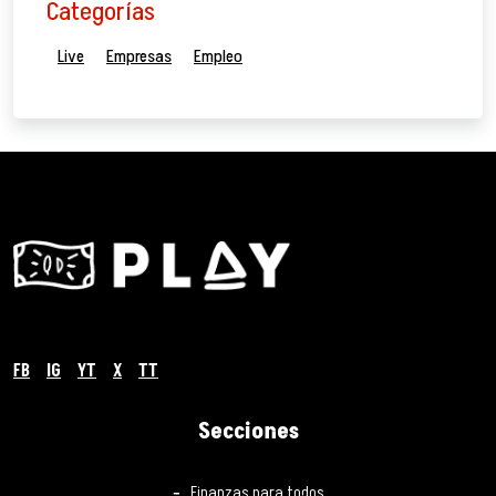
Categorías
Live
Empresas
Empleo
FB
IG
YT
X
TT
Secciones
Finanzas para todos