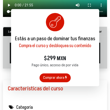
Lecciones
Descargables
Quiz
Sobre tu mentor
Estás a un paso de dominar tus finanzas
Compra el curso y desbloquea su contenido
0. Voy a renunciar ¿Cuánto
dinero me toca?
21:52
299
$
MXN
Pago único, acceso de por vida
Comprar ahora
Características del curso
Categoría