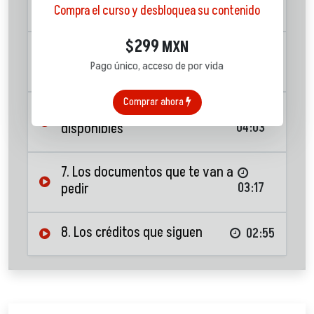
pedir tu primer crédito
05:35
Compra el curso y desbloquea su contenido
299
$
MXN
5. Los créditos más fáciles de
Pago único, acceso de por vida
conseguir
06:09
Comprar ahora
6. Compara los productos
disponibles
04:03
7. Los documentos que te van a
pedir
03:17
8. Los créditos que siguen
02:55