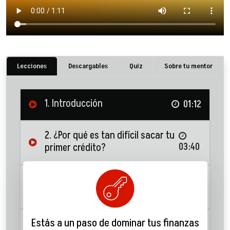
Lecciones
Descargables
Quiz
Sobre tu mentor
1. Introducción
01:12
2. ¿Por qué es tan difícil sacar tu
primer crédito?
03:40
3. ¿Quién, cuánto y para qué
quieres tu primera deuda?
03:00
Estás a un paso de dominar tus finanzas
4. Lo que debes hacer antes de