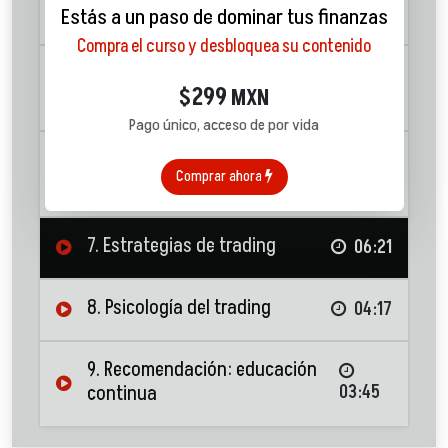
trading
05:37
Estás a un paso de dominar tus finanzas
Compra el curso y desbloquea su contenido
5. Herramientas de trading:
299
$
MXN
órdenes
05:12
Pago único, acceso de por vida
6. Herramientas de trading:
Comprar ahora
gráficas
02:01
7. Estrategias de trading
06:21
8. Psicología del trading
04:17
9. Recomendación: educación
continua
03:45