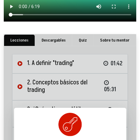
Lecciones
Descargables
Quiz
Sobre tu mentor
1. A definir "trading"
01:42
2. Conceptos básicos del
trading
05:31
3. ¿Qué activos volátiles se
pueden tradear?
04:54
4. Herramientas para un mejor