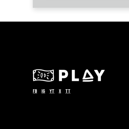
FB
IG
YT
X
TT