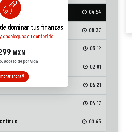
eden tradear?
04:54
 de dominar tus finanzas
trading
05:37
 y desbloquea su contenido
denes
05:12
299
MXN
o, acceso de por vida
ficas
02:01
mprar ahora
06:21
04:17
continua
03:45