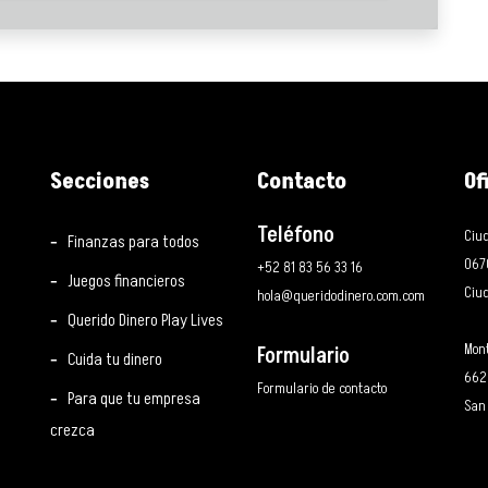
Secciones
Contacto
Of
Teléfono
Ciud
Finanzas para todos
067
+52 81 83 56 33 16
Juegos financieros
Ciud
hola@queridodinero.com.com
Querido Dinero Play Lives
Mont
Formulario
Cuida tu dinero
662
Formulario de contacto
Para que tu empresa
San 
crezca