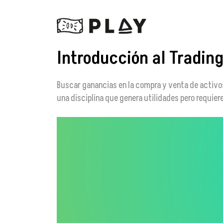
Introducción al Tradin
Buscar ganancias en la compra y venta de activos
una disciplina que genera utilidades pero requier