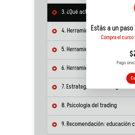
3. ¿Qué activos volátiles se pu
Estás a un paso
4. Herramientas para un mejor 
Compra el curso
5. Herramientas de trading: ór
$
Pago únic
6. Herramientas de trading: grá
Co
7. Estrategias de trading
8. Psicología del trading
9. Recomendación: educación 