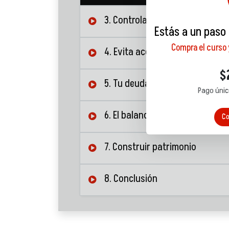
3. Controla tus impulsos
Estás a un paso
Compra el curso
4. Evita acostumbrarte a lo bu
$
5. Tu deuda bajo control
Pago únic
6. El balance de vida y finanzas
Co
7. Construir patrimonio
8. Conclusión