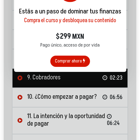
5. ¿Cómo operan los bancos?
01:58
Estás a un paso de dominar tus finanzas
6. El buró de crédito
07:31
Compra el curso y desbloquea su contenido
299
$
MXN
7. Evaluación financiera
05:17
Pago único, acceso de por vida
8. Hábitos
01:23
Comprar ahora
9. Cobradores
02:23
10. ¿Cómo empezar a pagar?
06:56
11. La intención y la oportunidad
de pagar
06:24