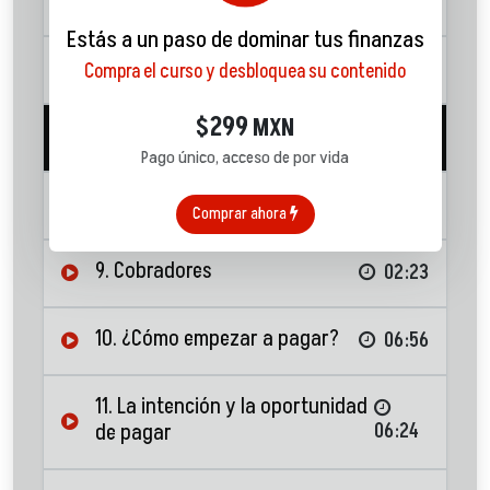
5. ¿Cómo operan los bancos?
01:58
Estás a un paso de dominar tus finanzas
6. El buró de crédito
07:31
Compra el curso y desbloquea su contenido
299
$
MXN
7. Evaluación financiera
05:17
Pago único, acceso de por vida
8. Hábitos
01:23
Comprar ahora
9. Cobradores
02:23
10. ¿Cómo empezar a pagar?
06:56
11. La intención y la oportunidad
de pagar
06:24