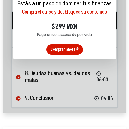
interés
03:36
Estás a un paso de dominar tus finanzas
Compra el curso y desbloquea su contenido
5. ¿Cómo afecta la inflación?
03:42
299
$
MXN
Pago único, acceso de por vida
6. Interés compuesto
05:23
Comprar ahora
7. El riesgo
11:38
8. Deudas buenas vs. deudas
malas
06:03
9. Conclusión
04:06