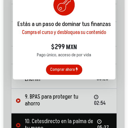
5. Explicando los Bonos
03:39
Estás a un paso de dominar tus finanzas
6. Udibonos ¿con qué se
Compra el curso y desbloquea su contenido
comen?
04:33
299
$
MXN
7. ¿Qué son los Bondes?
03:09
Pago único, acceso de por vida
Comprar ahora
8. Bonos de Nafinsa: Bonddia y
Enerfin
03:26
9. BPAS para proteger tu
ahorro
02:54
10. Cetesdirecto en la palma de
05:27