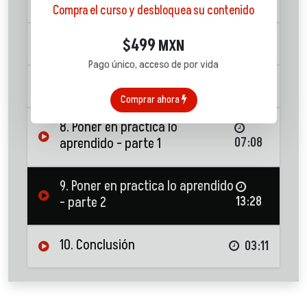
13:57
Compra el curso y desbloquea su contenido
6. FOREX y derivados
499
08:00
$
MXN
Pago único, acceso de por vida
7. Fintech
05:08
Comprar ahora
8. Poner en practica lo
aprendido - parte 1
07:08
9. Poner en practica lo aprendido
- parte 2
13:28
10. Conclusión
03:11