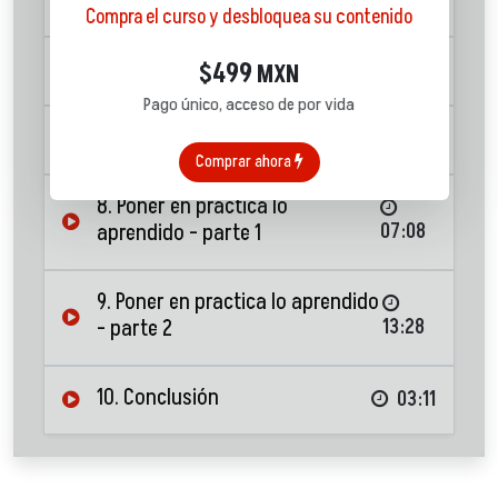
13:57
Compra el curso y desbloquea su contenido
6. FOREX y derivados
499
08:00
$
MXN
Pago único, acceso de por vida
7. Fintech
05:08
Comprar ahora
8. Poner en practica lo
aprendido - parte 1
07:08
9. Poner en practica lo aprendido
- parte 2
13:28
10. Conclusión
03:11