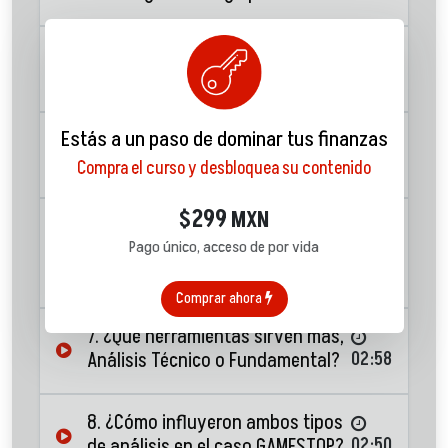
4. Ejemplo en contra del
oponente
04:26
Estás a un paso de dominar tus finanzas
5. Es necesario dedicar mucho
tiempo al usar análisis técnico
04:50
Compra el curso y desbloquea su contenido
299
$
MXN
6. ¿La tecnología puede quitarles
Pago único, acceso de por vida
el trabajo a los humanos en
03:03
ambos tipos de análisis?
Comprar ahora
7. ¿Qué herramientas sirven más,
Análisis Técnico o Fundamental?
02:58
8. ¿Cómo influyeron ambos tipos
de análisis en el caso GAMESTOP?
02:50