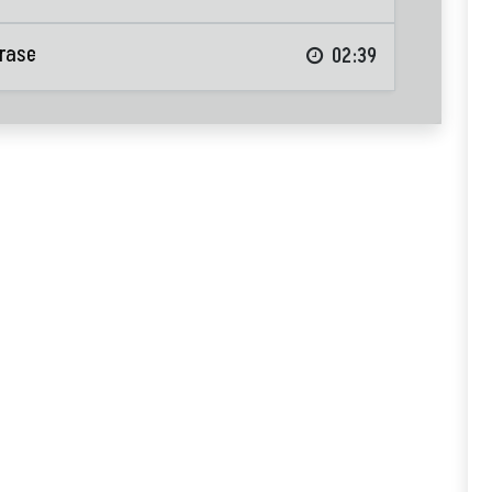
frase
02:39