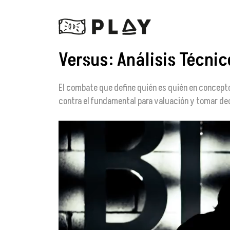
Versus: Análisis Técni
El combate que define quién es quién en conceptos
contra el fundamental para valuación y tomar de