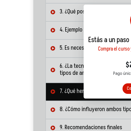
3. ¿Qué postura beneficia a las
4. Ejemplo en contra del opone
Estás a un paso
5. Es necesario dedicar mucho t
Compra el curso
$
6. ¿La tecnología puede quitar
tipos de análisis?
Pago únic
Co
7. ¿Qué herramientas sirven má
8. ¿Cómo influyeron ambos tipo
9. Recomendaciones finales