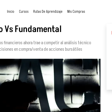
Inicio
Cursos
Rutas De Aprendizaje
Mis Compras
co Vs Fundamental
 financieros ahora trae a competir al análisis técnico
cisiones en compra/venta de acciones bursátiles