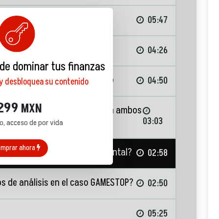
 estrategias de largo plazo?
05:47
nte
04:26
 de dominar tus finanzas
iempo al usar análisis técnico
04:50
 y desbloquea su contenido
299
MXN
les el trabajo a los humanos en ambos
03:03
o, acceso de por vida
mprar ahora
s, Análisis Técnico o Fundamental?
02:58
s de análisis en el caso GAMESTOP?
02:50
05:25